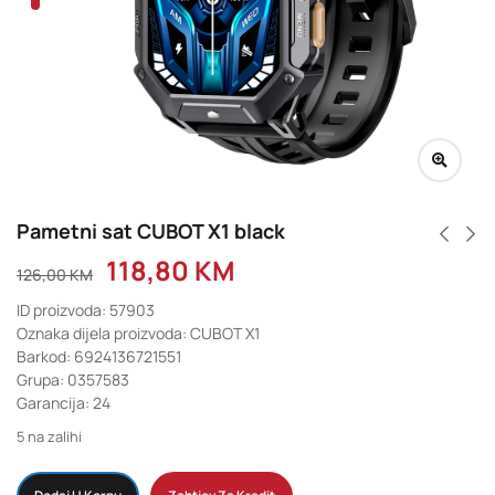
Pametni sat CUBOT X1 black
118,80
KM
126,00
KM
ID proizvoda: 57903
Oznaka dijela proizvoda: CUBOT X1
Barkod: 6924136721551
Grupa: 0357583
Garancija: 24
5 na zalihi