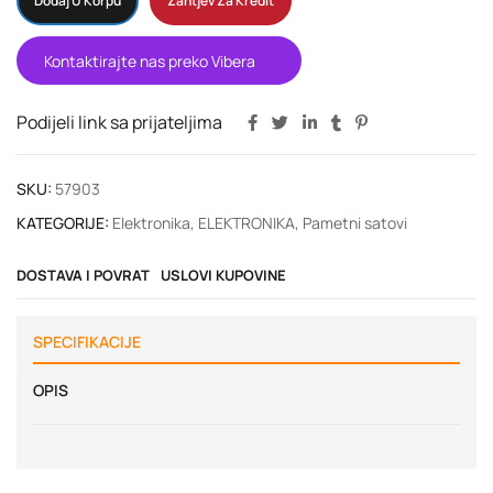
Dodaj U Korpu
Zahtjev Za Kredit
Kontaktirajte nas preko Vibera
Podijeli link sa prijateljima
SKU:
57903
KATEGORIJE:
Elektronika
,
ELEKTRONIKA
,
Pametni satovi
DOSTAVA I POVRAT
USLOVI KUPOVINE
SPECIFIKACIJE
OPIS