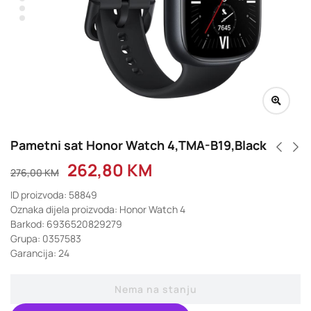
Pametni sat Honor Watch 4,TMA-B19,Black
262,80
KM
276,00
KM
ID proizvoda: 58849
Oznaka dijela proizvoda: Honor Watch 4
Barkod: 6936520829279
Grupa: 0357583
Garancija: 24
Nema na stanju