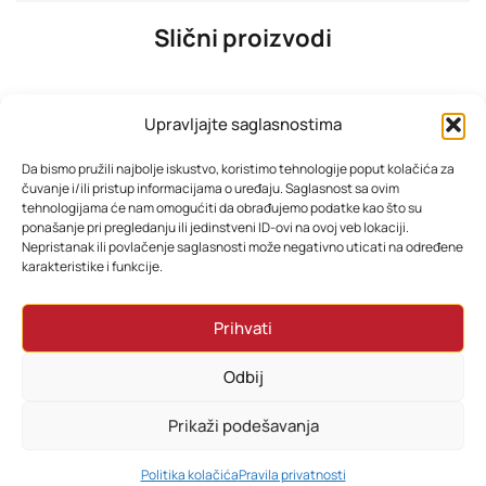
Slični proizvodi
Upravljajte saglasnostima
Da bismo pružili najbolje iskustvo, koristimo tehnologije poput kolačića za
čuvanje i/ili pristup informacijama o uređaju. Saglasnost sa ovim
tehnologijama će nam omogućiti da obrađujemo podatke kao što su
ponašanje pri pregledanju ili jedinstveni ID-ovi na ovoj veb lokaciji.
Nepristanak ili povlačenje saglasnosti može negativno uticati na određene
karakteristike i funkcije.
TESLA TV 85E645BUW 4K
TESLA TV 32E635BHS
Prihvati
2.029,85
KM
322,15
KM
Odbij
Dodaj u korpu
Dodaj u korpu
Prikaži podešavanja
0
Politika kolačića
Pravila privatnosti
HOME
PRETRAŽI
KORPA
MOJ RAČUN