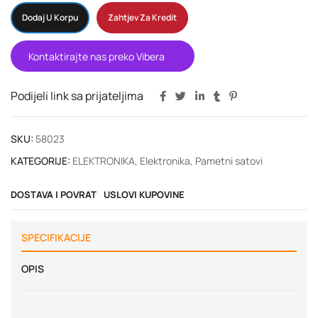
Dodaj U Korpu
Zahtjev Za Kredit
Kontaktirajte nas preko Vibera
Podijeli link sa prijateljima
SKU:
58023
KATEGORIJE:
ELEKTRONIKA
,
Elektronika
,
Pametni satovi
DOSTAVA I POVRAT
USLOVI KUPOVINE
SPECIFIKACIJE
OPIS