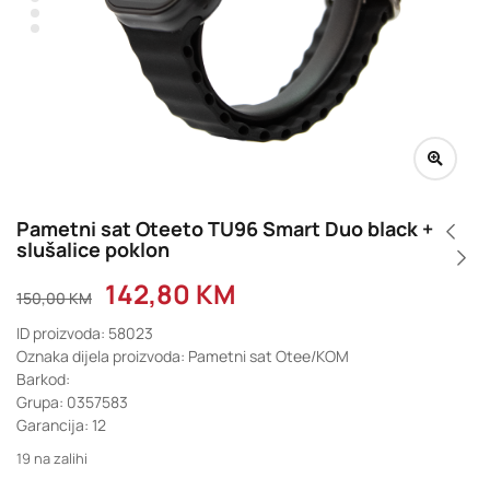
Pametni sat Oteeto TU96 Smart Duo black +
slušalice poklon
142,80
KM
150,00
KM
ID proizvoda: 58023
Oznaka dijela proizvoda: Pametni sat Otee/KOM
Barkod:
Grupa: 0357583
Garancija: 12
19 na zalihi