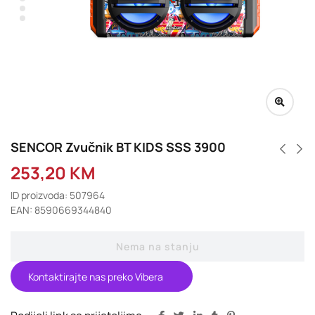
SENCOR Zvučnik BT KIDS SSS 3900
253,20
KM
ID proizvoda: 507964
EAN: 8590669344840
Nema na stanju
Kontaktirajte nas preko Vibera