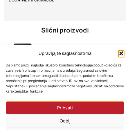
Slični proizvodi
Upravljajte saglasnostima
Da bismo pružili najbolje iskustvo, koristimo tehnologije poput kolačića za
čuvanje i/ili pristup informacijama o uređaju. Saglasnost sa ovim
tehnologijama će nam omogućiti da obrađujemo podatke kao što su
ponašanje pri pregledanju ili jedinstveni ID-ovi na ovoj veb lokaciji.
Nepristanak ili povlačenje saglasnosti može negativno uticati na određene
karakteristike i funkcije.
Samsung Z Flip7 FE 256GB Black – Exynos 2400, 50MP Kamera
TESLA TV 50E645BUW 4K
Prihvati
2.011,38
KM
599,08
KM
Odbij
Dodaj u korpu
Dodaj u korpu