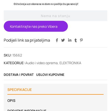
Oštećenja uzrokovana vodom ne podliježu garanciji!
Nema na stanju
Kontaktirajte nas preko Vibera
Podijeli link sa prijateljima
SKU:
15662
KATEGORIJE:
Audio i video oprema
,
ELEKTRONIKA
DOSTAVA I POVRAT
USLOVI KUPOVINE
SPECIFIKACIJE
OPIS
DODATNE INFORMACIJE