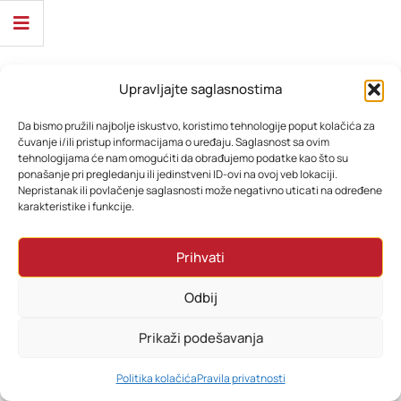
Upravljajte saglasnostima
Da bismo pružili najbolje iskustvo, koristimo tehnologije poput kolačića za
čuvanje i/ili pristup informacijama o uređaju. Saglasnost sa ovim
tehnologijama će nam omogućiti da obrađujemo podatke kao što su
ponašanje pri pregledanju ili jedinstveni ID-ovi na ovoj veb lokaciji.
Nepristanak ili povlačenje saglasnosti može negativno uticati na određene
karakteristike i funkcije.
Prihvati
Odbij
Prikaži podešavanja
0
Politika kolačića
Pravila privatnosti
HOME
PRETRAŽI
KORPA
MOJ RAČUN