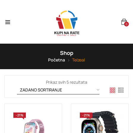
0
Shop
Početna
Telzeal
Prikaz svih 5 rezultata
-21%
-21%