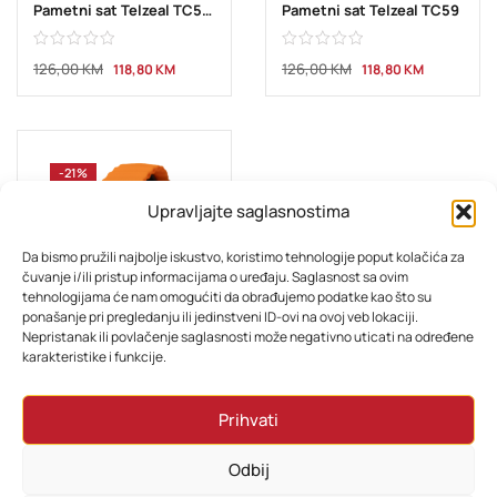
Pametni sat Telzeal TC51 orange
Pametni sat Telzeal TC59
126,00
KM
126,00
KM
118,80
KM
118,80
KM
-21%
Upravljajte saglasnostima
Da bismo pružili najbolje iskustvo, koristimo tehnologije poput kolačića za
čuvanje i/ili pristup informacijama o uređaju. Saglasnost sa ovim
tehnologijama će nam omogućiti da obrađujemo podatke kao što su
ponašanje pri pregledanju ili jedinstveni ID-ovi na ovoj veb lokaciji.
Nepristanak ili povlačenje saglasnosti može negativno uticati na određene
ELEKTRONIKA
karakteristike i funkcije.
Telzeal pametni sat TC 4G GPS SIM LOCATION Gold
Prihvati
126,00
KM
118,80
KM
Odbij