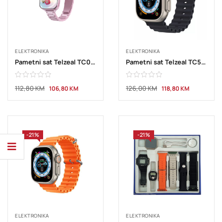
ELEKTRONIKA
ELEKTRONIKA
Pametni sat Telzeal TC05 Mini pink
Pametni sat Telzeal TC51 black
112,80
KM
126,00
KM
106,80
KM
118,80
KM
-21%
-21%
ELEKTRONIKA
ELEKTRONIKA