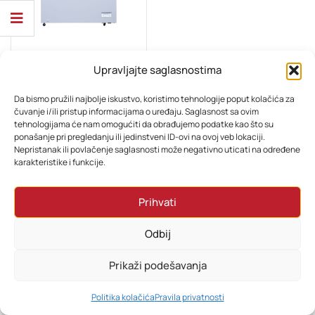
Upravljajte saglasnostima
BIJELA TEHNIKA
Beko Zamrzivač CF316EWN
Da bismo pružili najbolje iskustvo, koristimo tehnologije poput kolačića za
čuvanje i/ili pristup informacijama o uređaju. Saglasnost sa ovim
tehnologijama će nam omogućiti da obrađujemo podatke kao što su
1.030,80
KM
824,64
KM
ponašanje pri pregledanju ili jedinstveni ID-ovi na ovoj veb lokaciji.
Nepristanak ili povlačenje saglasnosti može negativno uticati na određene
karakteristike i funkcije.
Prihvati
Odbij
Prikaži podešavanja
0
Politika kolačića
Pravila privatnosti
HOME
PRETRAŽI
KORPA
MOJ RAČUN