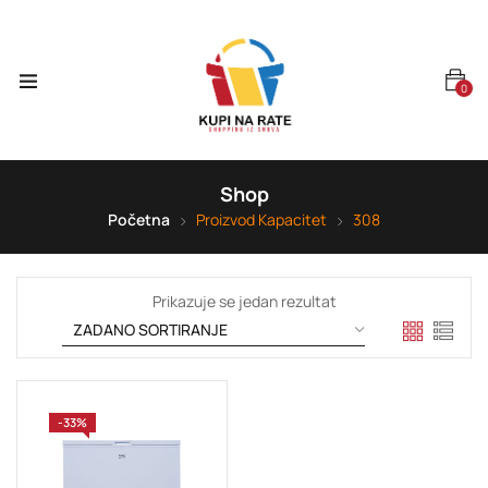
0
Shop
Početna
Proizvod Kapacitet
308
Prikazuje se jedan rezultat
-33%