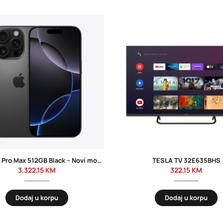
iPhone 16 Pro Max 512GB Black – Novi model
TESLA TV 32E635BHS
3.322,15
KM
322,15
KM
Dodaj u korpu
Dodaj u korpu