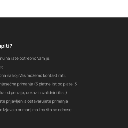
piti?
nu na rate potrebno Vam je:
a;
fona na koji Vas možemo kontaktirati;
jesećna primanja (3 platne list od plate, 3
a od penzije, dokaz i invalidnini ili sl.)
ste prijavljeni a ostavarujete primanja
je Izjava o primanjima i na šta se odnose