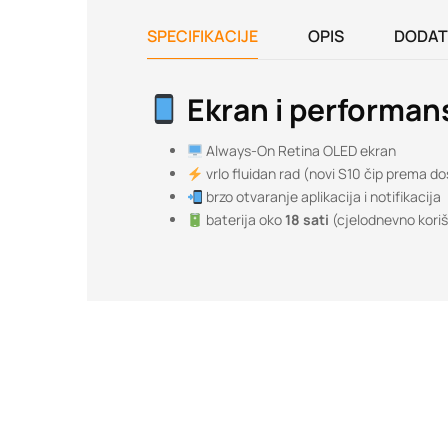
SPECIFIKACIJE
OPIS
DODAT
Ekran i performan
Always-On Retina OLED ekran
vrlo fluidan rad (novi S10 čip prema 
brzo otvaranje aplikacija i notifikacija
baterija oko
18 sati
(cjelodnevno koriš