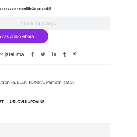
ana vodom ne podliježu garanciji!
Nema na stanju
e nas preko Vibera
 prijateljima
ktronika
,
ELEKTRONIKA
,
Pametni satovi
AT
USLOVI KUPOVINE