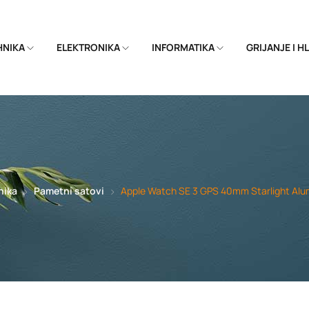
EHNIKA
ELEKTRONIKA
INFORMATIKA
GRIJANJE I 
nika
Pametni satovi
Apple Watch SE 3 GPS 40mm Starlight Alu