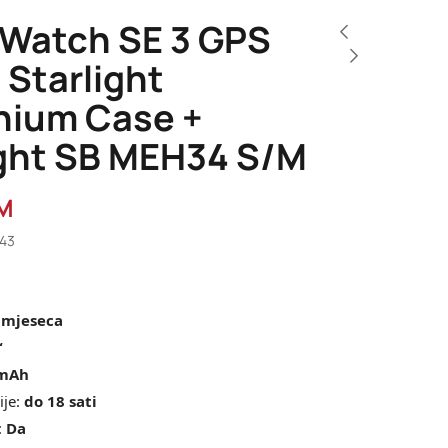
 Watch SE 3 GPS
Starlight
nium Case +
ight SB MEH34 S/M
M
243
 mjeseca
“
mAh
ije:
do 18 sati
:
Da