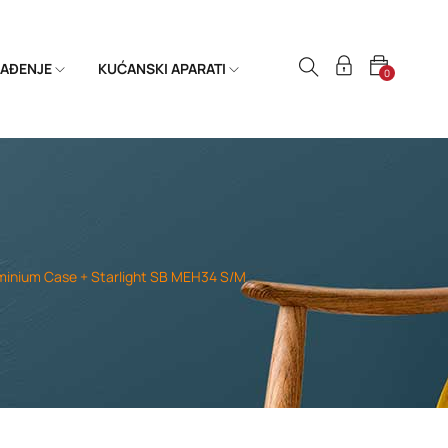
HLAĐENJE
KUĆANSKI APARATI
0
minium Case + Starlight SB MEH34 S/M