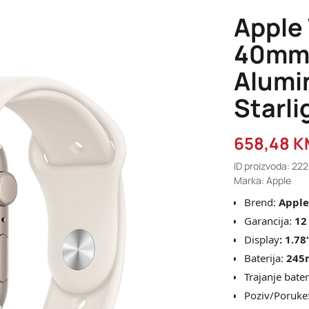
Apple
40mm 
Alumi
Starl
658,48
K
ID proizvoda: 22
Marka: Apple
Brend:
Apple
Garancija:
12
Display
:
1.78
Baterija:
245
Trajanje bater
Poziv/Poruke