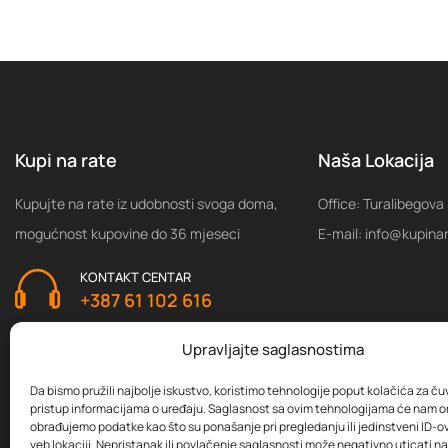
Kupi na rate
Naša Lokacija
Kupujte na rate iz udobnosti svoga doma,
Office: Turalibegova
mogućnost kupovine do 36 mjeseci
E-mail: info@kupina
KONTAKT CENTAR
+387 61 102 616
Upravljajte saglasnostima
Da bismo pružili najbolje iskustvo, koristimo tehnologije poput kolačića za čuva
pristup informacijama o uređaju. Saglasnost sa ovim tehnologijama će nam 
obrađujemo podatke kao što su ponašanje pri pregledanju ili jedinstveni ID-ov
veb lokaciji. Nepristanak ili povlačenje saglasnosti može negativno uticati 