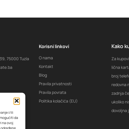
Kako ku
Korisni linkovi
O nama
 39, 75000 Tuzla
Za kupovi
Kontakt
rate.ba
lična kart
Blog
broj tele
Pravila privatnosti
redovna m
Pravila povrata
zadnja ček
Politika kolačića (EU)
ukoliko ni
dovoljna 
nje i/ili
omogućiti da
i na ovoj
na određene